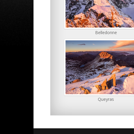
Belledonne
Queyras