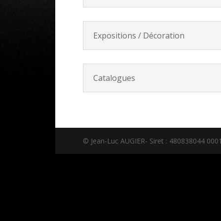
Expositions / Décoration
Catalogues
© Jean-Luc AUGIER- Siret : 480838044 00018