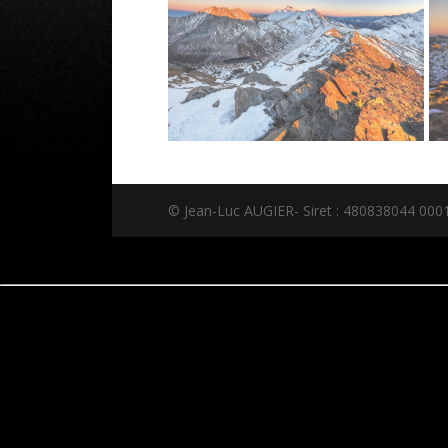
© Jean-Luc AUGIER- Siret : 480838044 00018